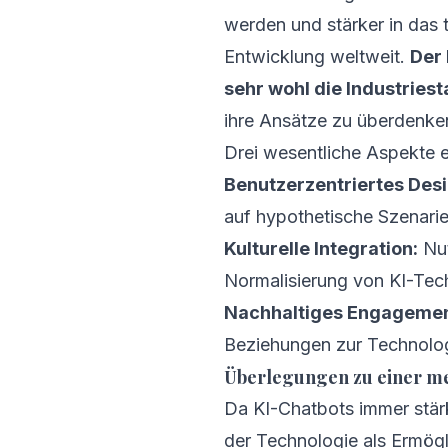
werden und stärker in das t
Entwicklung weltweit.
Der 
sehr wohl die Industries
ihre Ansätze zu überdenke
Drei wesentliche Aspekte 
Benutzerzentriertes Desi
auf hypothetische Szenari
Kulturelle Integration:
Nut
Normalisierung von KI-Tec
Nachhaltiges Engagemen
Beziehungen zur Technolog
Überlegungen zu einer me
Da KI-Chatbots immer stärke
der Technologie als Ermögli