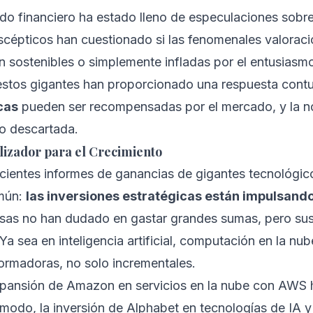
ndo financiero ha estado lleno de especulaciones sobre
scépticos han cuestionado si las fenomenales valoracio
 sostenibles o simplemente infladas por el entusiasmo
estos gigantes han proporcionado una respuesta con
cas
pueden ser recompensadas por el mercado, y la n
o descartada.
lizador para el Crecimiento
ientes informes de ganancias de gigantes tecnológi
omún:
las inversiones estratégicas están impulsand
esas no han dudado en gastar grandes sumas, pero sus
a sea en inteligencia artificial, computación en la nube
formadoras, no solo incrementales.
expansión de Amazon en servicios en la nube con AWS 
 modo, la inversión de Alphabet en tecnologías de IA 