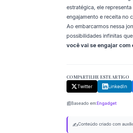
estratégica, ele represen
engajamento e receita no c
Ao embarcarmos nessa jorn
possibilidades infinitas 
você vai se engajar com 
COMPARTILHE ESTE ARTIGO
Twitter
LinkedIn
📰
Baseado em
:
Engadget
Conteúdo criado com auxílio
✍️