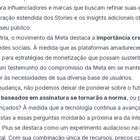
ara influenciadores e marcas que buscam refinar suas 
uração estendida dos Stories e os insights adicionais
seu público.
stria, o movimento da Meta destaca a
importância cr
des sociais. À medida que as plataformas amadurece
s para estratégias de monetização que possam sustent
 um testemunho do compromisso da Meta em se manter 
r às necessidades de sua diversa base de usuários.
udança, não podemos deixar de ponderar sobre o fut
 baseados em assinatura se tornarão a norma
, ou
ançados? À medida que a tecnologia continua a avança
stas a essas perguntas moldarão a próxima era da inte
m Plus se destaca como um experimento audacioso na
igital. Com sua combinação única de recursos, preços c