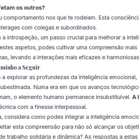
etam os outros?
u comportamento nos que te rodeiam. Esta consciênc
nterages com colegas e subordinados.
 a introspeção, um passo crucial para melhorar a inte
e estes aspetos, podes cultivar uma compreensão mais
as, levando a interações mais eficazes e harmoniosas
aminho a Seguir
 explorar as profundezas da inteligência emocional, 
subestimada. Numa era em que os avanços tecnológico
nam, o elemento humano permanece insubstituível.
A 
cnica com a finesse interpessoal.
a, considera como podes integrar a inteligência emocio
eitar esta compreensão para não só alcançar os objet
de trabalho solidária e dinâmica? As respostas a est