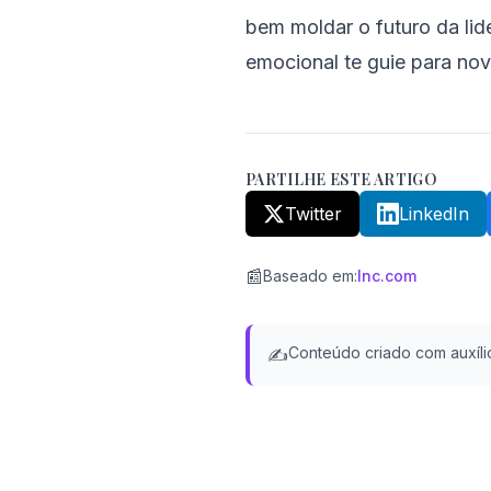
bem moldar o futuro da lid
emocional te guie para nov
PARTILHE ESTE ARTIGO
Twitter
LinkedIn
📰
Baseado em
:
Inc.com
Conteúdo criado com auxílio
✍️