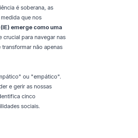
ência é soberana, as
à medida que nos
l (IE) emerge como uma
 crucial para navegar nas
 transformar não apenas
impático" ou "empático".
er e gerir as nossas
entifica cinco
lidades sociais.