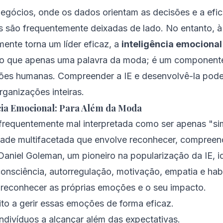
gócios, onde os dados orientam as decisões e a efici
s são frequentemente deixadas de lado. No entanto, 
ente torna um líder eficaz, a
inteligência emociona
do que apenas uma palavra da moda; é um componente
ões humanas. Compreender a IE e desenvolvê-la pode
organizações inteiras.
ia Emocional: Para Além da Moda
é frequentemente mal interpretada como ser apenas "s
ade multifacetada que envolve reconhecer, compreend
aniel Goleman, um pioneiro na popularização da IE, id
nsciência, autorregulação, motivação, empatia e habi
reconhecer as próprias emoções e o seu impacto.
ito a gerir essas emoções de forma eficaz.
ndivíduos a alcançar além das expectativas.