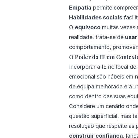
Empatia
permite compreen
Habilidades sociais
facil
O
equívoco
muitas vezes r
realidade, trata-se de
usar
comportamento, promovend
O Poder da IE em Contexto
Incorporar a IE no local de
emocional são hábeis em n
de equipa melhorada e a u
como dentro das suas equi
Considere um cenário onde 
questão superficial, mas
resolução que respeite as
construir confiança
, lan