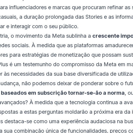
para influenciadores e marcas que procuram refinar as 
 casuais, a duração prolongada das Stories e as infor
r e interagir com o seu público.
stria, o movimento da Meta sublinha a
crescente impo
des sociais. À medida que as plataformas amadurece
ores para estratégias de monetização que possam sust
Plus é um testemunho do compromisso da Meta em man
 às necessidades da sua base diversificada de utiliza
udança, não podemos deixar de ponderar sobre o fut
 baseados em subscrição tornar-se-ão a norma
, o
 avançados? À medida que a tecnologia continua a ava
espostas a estas perguntas moldarão a próxima era da i
lus destaca-se como uma experiência audaciosa na bus
m a sua combinação única de funcionalidades, preços c