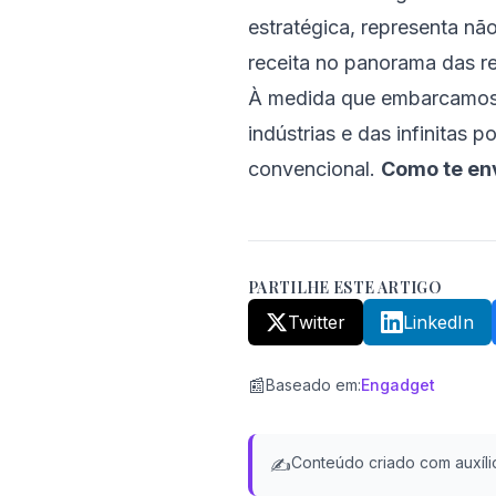
estratégica, representa n
receita no panorama das re
À medida que embarcamos 
indústrias e das infinita
convencional.
Como te env
PARTILHE ESTE ARTIGO
Twitter
LinkedIn
📰
Baseado em
:
Engadget
Conteúdo criado com auxílio
✍️