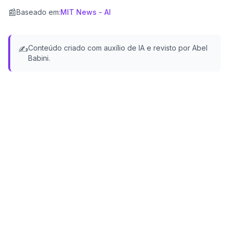
📰
Baseado em
:
MIT News - AI
Conteúdo criado com auxílio de IA e revisto por Abel
✍️
Babini.