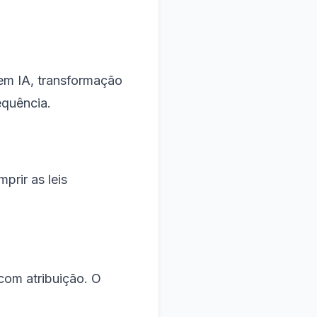
 em IA, transformação
equência.
prir as leis
com atribuição. O