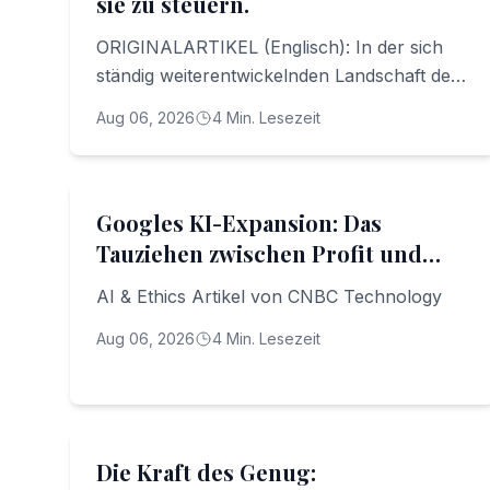
sie zu steuern.
ORIGINALARTIKEL (Englisch): In der sich
ständig weiterentwickelnden Landschaft der
digitalen Transformation hat sich das
Aug 06, 2026
4
Min. Lesezeit
Gespräch über Künstliche Intelligenz (KI)
deutlich verändert
AI & Ethics
Googles KI-Expansion: Das
Tauziehen zwischen Profit und
Innovation
AI & Ethics Artikel von CNBC Technology
Aug 06, 2026
4
Min. Lesezeit
Leadership & People
Die Kraft des Genug: