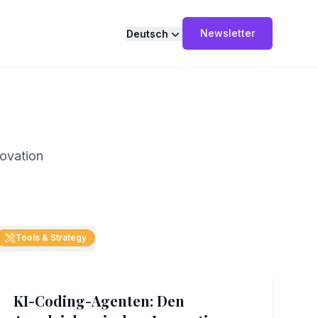
Newsletter
Deutsch
novation
Tools & Strategy
AI & Ethics
KI-Coding-Agenten: Den