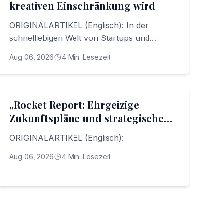
kreativen Einschränkung wird
ORIGINALARTIKEL (Englisch): In der
schnelllebigen Welt von Startups und
kreativen Projekten wird die Genialität des
Aug 06, 2026
4
Min. Lesezeit
Gründers oft zum Funken, der Innovation
entzündet
Business Strategy
„Rocket Report: Ehrgeizige
Zukunftspläne und strategische
Wiederaufbauten in der
ORIGINALARTIKEL (Englisch):
Raumfahrtindustrie“
Aug 06, 2026
4
Min. Lesezeit