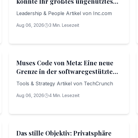
könnte Ihr größtes ungenutztes
Kapital sein
Leadership & People Artikel von Inc.com
Aug 06, 2026
3
Min. Lesezeit
Tools & Strategy
Muses Code von Meta: Eine neue
Grenze in der softwaregestützten
Entwicklung mit KI-Unterstützung
Tools & Strategy Artikel von TechCrunch
Aug 06, 2026
4
Min. Lesezeit
AI & Ethics
Das stille Objektiv: Privatsphäre