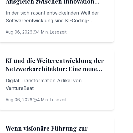
Ausgleich zwischen Innovation
und Kosten meistern
In der sich rasant entwickelnden Welt der
Softwareentwicklung sind KI-Coding-
Agenten nicht nur ein Werkzeug, sondern
Aug 06, 2026
4
Min. Lesezeit
eine transformative Kraft
Digital Transformation
KI und die Weiterentwicklung der
Netzwerkarchitektur: Eine neue
Morgenröte der digitalen
Digital Transformation Artikel von
Transformation
VentureBeat
Aug 06, 2026
4
Min. Lesezeit
Leadership & People
Wenn visionäre Führung zur