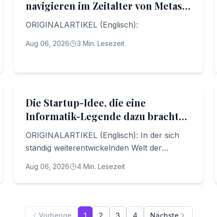
navigieren im Zeitalter von Metas
Ray-Ban Stories
ORIGINALARTIKEL (Englisch):
Aug 06, 2026
3
Min. Lesezeit
Digital Transformation
Die Startup-Idee, die eine
Informatik-Legende dazu brachte,
Google zu verlassen
ORIGINALARTIKEL (Englisch): In der sich
ständig weiterentwickelnden Welt der
Technologie gibt es nur wenige Namen, die
Aug 06, 2026
4
Min. Lesezeit
so stark nachhallen wie Jeff Deans
Vorherige
1
2
3
4
Nächste