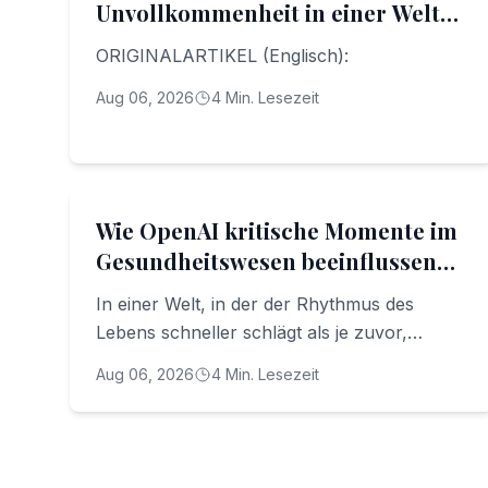
Unvollkommenheit in einer Welt
des Perfektionismus annehmen
ORIGINALARTIKEL (Englisch):
Aug 06, 2026
4
Min. Lesezeit
Digital Transformation
Wie OpenAI kritische Momente im
Gesundheitswesen beeinflussen
könnte
In einer Welt, in der der Rhythmus des
Lebens schneller schlägt als je zuvor,
wächst der Bedarf an zugänglichen,
Aug 06, 2026
4
Min. Lesezeit
unmittelbaren und zuverlässigen
Gesundheitsinformationen