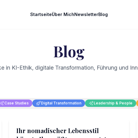
Startseite
Über Mich
Newsletter
Blog
Blog
ke in KI-Ethik, digitale Transformation, Führung und In
Case Studies
Digital Transformation
Leadership & People
Leadership & People
Ihr nomadischer Lebensstil